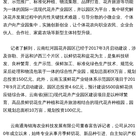
发、示范推广、标准化种植、物流集散、品牌打造、花卉旅游等功能
为一体的国际一流现代花卉产业园区，并以园区为平台，集中研究解
决花卉发展过程中的共性关键技术难题，引导分散的小微企业、个体
农户向产业园集中，实施创新创业，让个体花农向职业农民、企业合
伙人、合作社、家庭农场等新型主体转型升级。
记者了解到，云南红河园花卉园区已经于2017年3月启动建设，涉
及弥勒、开远和泸西三个片区，以鲜切花和盆花为主，是集科技研
发、良种繁育、生产示范、保鲜加工、标准化绿色生产技术、规范化
采后处理和物流包装于一体的综合性产业园，规划总面积9万亩，规划
总投资150亿元。此外，云南玉溪鲜花产业链体系示范园区项目于201
7年9月正式启动建设。园区总投资4.6亿元，预计建设5500亩鲜花供
应链综合体。云南省(丽江)现代花卉产业园区建设项目是以种球繁
育、高品质鲜切花生产种植和花卉旅游相结合的现代花卉种植园，园
区规划总面积10万亩，规划投资100亿元。
云南通海锦海农业科技发展有限公司董春富告诉记者，公司从201
0年成立以来，始终专业从事月季鲜切花、新品种引进、自主知识产权