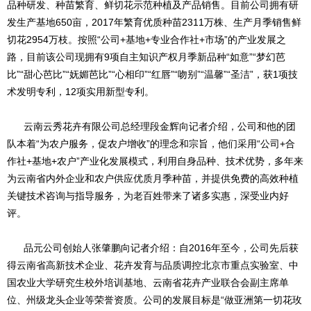
品种研发、种苗繁育、鲜切花示范种植及产品销售。目前公司拥有研
发生产基地650亩，2017年繁育优质种苗2311万株、生产月季销售鲜
切花2954万枝。按照“公司+基地+专业合作社+市场”的产业发展之
路，目前该公司现拥有9项自主知识产权月季新品种“如意”“梦幻芭
比”“甜心芭比”“妩媚芭比”“心相印”“红唇”“吻别”“温馨”“圣洁”，获1项技
术发明专利，12项实用新型专利。
云南云秀花卉有限公司总经理段金辉向记者介绍，公司和他的团
队本着“为农户服务，促农户增收”的理念和宗旨，他们采用“公司+合
作社+基地+农户”产业化发展模式，利用自身品种、技术优势，多年来
为云南省内外企业和农户供应优质月季种苗，并提供免费的高效种植
关键技术咨询与指导服务，为老百姓带来了诸多实惠，深受业内好
评。
品元公司创始人张肇鹏向记者介绍：自2016年至今，公司先后获
得云南省高新技术企业、花卉发育与品质调控北京市重点实验室、中
国农业大学研究生校外培训基地、云南省花卉产业联合会副主席单
位、州级龙头企业等荣誉资质。公司的发展目标是“做亚洲第一切花玫