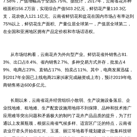
7.58%，产值增幅高于全国5.75%。据统计，2017年，云南省花卉种
植面积156.2万亩，实现综合产值503.2亿元，鲜切花产量110.3亿
支，花农收入121.1亿元。云南省鲜切花和盆花在国内市场占有率达到
75%以上，鲜切花生产面积、产量位居全球第一，产值居全球第二，
在全国和亚洲地区拥有产品定价权和市场话语权。
从市场结构看，云南花卉为外向型产业。鲜切花省外销售占81.
3%、出口占8.4%、省内销售2.7%。多种交易方式并存，批发占4
9%、电商占23%、直销占17%、拍卖占11%。其中，电商发展迅猛，
到2017年全国已上线电商21家(6家完成融资或上市)，预计2019年电
商销售将达600多亿元。
长期以来，云南省花卉经营组织小散弱、生产设施设备落后、企
业找地难、租地难、生产配套设施用地得不到保障、品种和技术推广
应用难等突出问题和矛盾极大的制约了花卉产品品质的提升，为了打
通以上发展瓶颈，根据云南省气候多样、适宜区广泛的特点，云南省
农业厅牵头开始在红河、玉溪、丽江等地着手规划建设一批集科技研