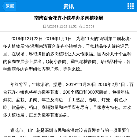
资讯
返回
南湾百合花卉小镇举办多肉植物展
日期:
点击:
2018-12-27 11:52
2958
2018年12月22日-2019年1月1日，为期11天的“深圳第二届花境·
多肉植物展”在深圳南湾百合花卉小镇举办，千盆精品多肉缤纷迎元
旦。在现场，琳琅满目的多肉植物让人大饱眼福。国内外几十个品种
的多肉在展会上展出，Q萌小多肉、霸气老桩多肉、珍稀品种等，各
种绚丽多肉造型组盆齐聚广场，等你来撩。
年终将至，年味渐浓。据悉，2019年1月20日-2019年2月4日，百
合花卉小镇也将举办迎春花市，200个档口和300家商铺，包括年桔、
鲜花、盆栽、多肉、年货及周边、手工艺品、春联、灯笼、特色小
吃、饮品等。档口、商铺数量和种类应有尽有，且家家有特色。本次
多肉植物展，正是为迎春花市热身。
逛花市、购年花是深圳市民和来深建设者喜迎春节的一项重要年