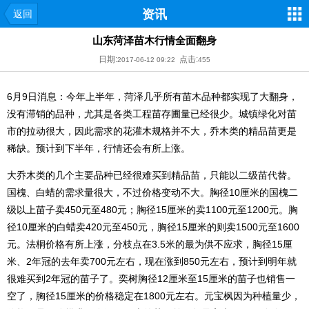
资讯
返回
山东菏泽苗木行情全面翻身
日期:
点击:
2017-06-12 09:22
455
6月9日消息：今年上半年，菏泽几乎所有苗木品种都实现了大翻身，
没有滞销的品种，尤其是各类工程苗存圃量已经很少。城镇绿化对苗
市的拉动很大，因此需求的花灌木规格并不大，乔木类的精品苗更是
稀缺。预计到下半年，行情还会有所上涨。
大乔木类的几个主要品种已经很难买到精品苗，只能以二级苗代替。
国槐、白蜡的需求量很大，不过价格变动不大。胸径10厘米的国槐二
级以上苗子卖450元至480元；胸径15厘米的卖1100元至1200元。胸
径10厘米的白蜡卖420元至450元，胸径15厘米的则卖1500元至1600
元。法桐价格有所上涨，分枝点在3.5米的最为供不应求，胸径15厘
米、2年冠的去年卖700元左右，现在涨到850元左右，预计到明年就
很难买到2年冠的苗子了。奕树胸径12厘米至15厘米的苗子也销售一
空了，胸径15厘米的价格稳定在1800元左右。元宝枫因为种植量少，