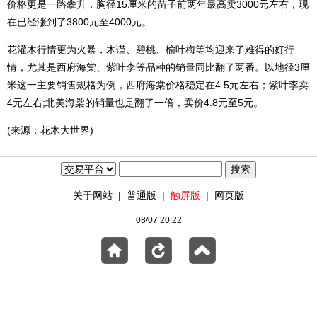
价格更是一路攀升，胸径15厘米的苗子前两年最高卖3000元左右，现
在已经涨到了3800元至4000元。
花灌木行情更为火暴，木谨、碧桃、榆叶梅等均迎来了难得的好行
情，尤其是西府海棠、紫叶李等品种的销量同比翻了两番。以地径3厘
米这一主要销售规格为例，西府海棠价格稳定在4.5元左右；紫叶李卖
4元左右;北美海棠的销量也是翻了一倍，卖价4.8元至5元。
(来源：花木大世界)
关于网站
|
普通版
|
触屏版
|
网页版
08/07 20:22