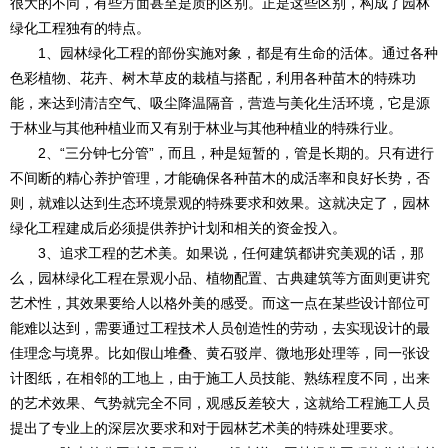
很大的不同，有些方面甚至是质的区别。正是这些区别，构成了园林
绿化工程独有的特点。
1、园林绿化工程的部份实施对象，都是有生命的活体。通过各种
色彩植物、花卉、树木草皮的栽植与搭配，利用各种苗木的特殊功
能，来达到清洁空气、吸尘降温隔音，营造与美化生活环境，它是源
于林业与其他种植业而又有别于林业与其他种植业的特殊行业。
2、“三分钟七分管”，而且，种是短暂的，管是长期的。只有进行
不间断的精心养护管理，才能确保各种苗木的成活率和良好长势，否
则，就难以达到生态环境景观的特殊要求和效果。这就决定了，园林
绿化工程建成后必须提供养护计划和相关的资金投入。
3、追求工程的艺术美。如果说，任何建筑都讲究美观的话，那
么，园林绿化工程在景观小品、植物配置、古典建筑等方面则更讲究
艺术性，其效果要给人以格外美的感受。而这一点在某些设计部位可
能难以达到，需要通过工程技术人员创造性的劳动，去实现设计的最
佳理念与境界。比如假山堆叠、黄石驳岸、微地形处理等，同一张设
计图纸，在相邻的工地上，由于施工人员技能、熟练程度不同，出来
的艺术效果、气势就完全不同，观感反差较大，这就给工程施工人员
提出了专业上的深层次要求和对于园林艺术美的特殊处理要求。