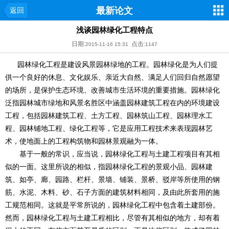
最新论文
返回
浅谈园林绿化工程特点
日期:
点击:
2015-11-16 15:31
1147
园林绿化工程是建设风景园林绿地的工程。园林绿化是为人们提
供一个良好的休息、文化娱乐、亲近大自然、满足人们回归自然愿望
的场所，是保护生态环境、改善城市生活环境的重要措施。园林绿化
泛指园林城市绿地和风景名胜区中涵盖园林建筑工程在内的环境建设
工程，包括园林建筑工程、土方工程、园林筑山工程、园林理水工
程、园林铺地工程、绿化工程等，它是应用工程技术来表现园林艺
术，使地面上的工程构筑物和园林景观融为一体。
基于一般的常识，应当说，园林绿化工程与土建工程项目有其相
似的一面。这里所说的相似，指园林绿化工程的景观小品、园林建
筑、如亭、廊、园路、栏杆、景墙、铺装、景桥、驳岸等所使用的钢
筋、水泥、木料、砂、石子方面的建筑材料相同，及由此所套用的施
工规范相同。这就是平常所说的，园林绿化工程中包含着土建部份。
然而，园林绿化工程与土建工程相比，尽管有其相似的地方，却有着