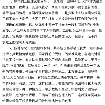
4、除大的公园建设项目外，一般来说，园林绿化工程均作为建筑
配套附属工程出现，其规模较小，而且工程量分散不便于监督管理。
处于这样的情况，有两种现象较为普遍。一是少数业主认为园林绿化
工程不会出大乱子，大不了死几棵树，把投资控制到不合理的程度，
主张谁的标低谁中标。这无意中迎合了社会上一段时间所刮的“投低
标”风，给工程质量监管留下了严重隐患。二是因为工程量小分散、战
线长，容易使一些素质较低的施工单位乘虚而入，钻空子，做手脚，
极难全面控制工程质量。
5、园林绿化工程的植物材料，其市场价格浮动比较大，难以准确
把握；其栽植劳动定额，国家目前沿无统一的标准规定，各地的计算
法也不很一致。有人认为园林绿化工程利润丰厚、风险不大，于是出
现了“挂靠”现象。其结果是，一旦中标，付给出面招投标单位一定比
例的管理费用，便由他们自行组织管理施工。工程开工后，现场管
理“五大员”迟迟不到位，有的甚至连施工的基本规范、基本程序、基
本资料都不清楚。试想，这样的施工，哪能确保实现园林绿化工程质
量控制目标？再一种情况是，极少数施工企业，中标后为了图省事，
以收取一定的比例费用，干脆将工程转包他人施工，这种现象同样会
给园林绿化工程质量目标的控制造成较大的危害。