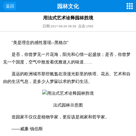
园林文化
返回
用法式艺术诠释园林胜境
日期:
点击:
2017-06-26 09:39
1582
“美是理念的感性显现--黑格尔”
是否，你曾梦见一片花海，阳光和心情一起盛放；是否，你曾梦
见一个国度，空气中散发着优雅迷人的味道……
遥远的欧洲城市那些氤氲在浪漫光影里的铁塔、花丛、艺术和自
由的生活气息，是多少人梦寐以求的梦幻生活。
法式园林示意图
造园家不仅仅是植物学家，更应该是画家和哲学家。
——威廉·钱伯斯