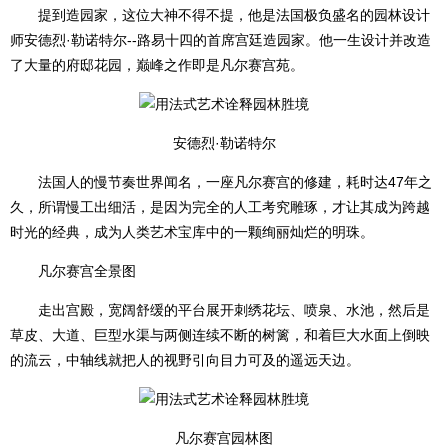
提到造园家，这位大神不得不提，他是法国极负盛名的园林设计
师安德烈·勒诺特尔--路易十四的首席宫廷造园家。他一生设计并改造
了大量的府邸花园，巅峰之作即是凡尔赛宫苑。
安德烈·勒诺特尔
法国人的慢节奏世界闻名，一座凡尔赛宫的修建，耗时达47年之
久，所谓慢工出细活，是因为完全的人工考究雕琢，才让其成为跨越
时光的经典，成为人类艺术宝库中的一颗绚丽灿烂的明珠。
凡尔赛宫全景图
走出宫殿，宽阔舒缓的平台展开刺绣花坛、喷泉、水池，然后是
草皮、大道、巨型水渠与两侧连续不断的树篱，和着巨大水面上倒映
的流云，中轴线就把人的视野引向目力可及的遥远天边。
凡尔赛宫园林图