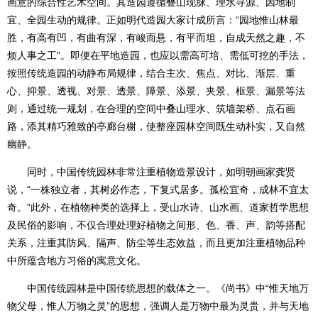
画意的综合性艺术空间。其造园遵循叠山现脉、理水寻源、因地制
宜、全园生动的规律。正如明代造园大家计成所言：“园地惟山林最
胜，有高有凹，有曲有深，有峻而悬，有平而坦，自成天然之趣，不
烦人事之工”。即便在平地造园，也应以需高可培、需低可挖的手法，
按照传统造园的动静布局规律，结合主次、焦点、对比、渐层、重
心、抑景、透视、对景、透景、障景、添景、夹景、框景、漏景等法
则，通过统一规划，在合理的空间中叠山理水、筑墙架桥、点石画
路，添其精巧雅致的亭廊台榭，使整座园林空间既生动朴实，又自然
幽静。
同时，中国传统园林非常注重植物造景设计，如明朝画家龚贤
说，“一株独立者，其树必作态，下复式居多。孤松宜奇，成林不宜太
奇。”此外，在植物种类的选择上，受山水诗、山水画、道家哲学思想
及民俗的影响，不仅合理处理好植物之间形、色、香、声、韵等搭配
关系，注重其防风、隔声、防尘等生态效益，而且更加注重植物品种
中所蕴含地方习俗的寓意文化。
中国传统园林是中国传统思想的载体之一。《尚书》中“惟天地万
物父母，惟人万物之灵”的思想，强调人是万物中最为灵贵，并与天地