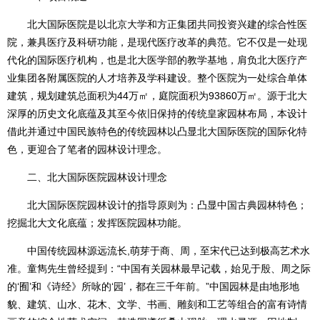
北大国际医院是以北京大学和方正集团共同投资兴建的综合性医
院，兼具医疗及科研功能，是现代医疗改革的典范。它不仅是一处现
代化的国际医疗机构，也是北大医学部的教学基地，肩负北大医疗产
业集团各附属医院的人才培养及学科建设。整个医院为一处综合单体
建筑，规划建筑总面积为44万㎡，庭院面积为93860万㎡。源于北大
深厚的历史文化底蕴及其至今依旧保持的传统皇家园林布局，本设计
借此并通过中国民族特色的传统园林以凸显北大国际医院的国际化特
色，更迎合了笔者的园林设计理念。
二、北大国际医院园林设计理念
北大国际医院园林设计的指导原则为：凸显中国古典园林特色；
挖掘北大文化底蕴；发挥医院园林功能。
中国传统园林源远流长,萌芽于商、周，至宋代已达到极高艺术水
准。童雋先生曾经提到：“中国有关园林最早记载，始见于殷、周之际
的‘囿’和《诗经》所咏的‘园’，都在三千年前。”中国园林是由地形地
貌、建筑、山水、花木、文学、书画、雕刻和工艺等组合的富有诗情