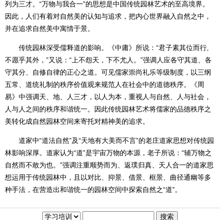
列为三才。“万物与我合一”的思想是中国传统园林艺术的至高境界。
因此，人们有着对自然美的认知与追求，把内心世界融入自然之中，
并在追求自然美中寓情于景。
传统园林深受儒释道的影响。《中庸》所说：“君子素其位而行,
不愿乎其外，”又说：“上不怨天，下不尤人。”强调人应各守其道、各
守其分、自修自律的正心之道。可见儒家崇尚礼乐等级制度，以三纲
五常、道统礼制的秩序价值观来规范人在社会中的道德秩序。《周
易》中强调天、地、人三才，以人为本，重视人与自然、人与社会，
人与人之间的秩序和谐统一。因此传统园林艺术将儒家的品德秩序之
美转化成自然园林空间来寄托对精神美的追求。
道家中“道法自然”及“天地有大美而不言”的老庄道家思想对传统园
林影响深厚。道家认为“道”是宇宙万物的本源，老子所说：“辅万物之
自然而不敢为也。”强调注重顺势而为、返璞归真、天人合一的道家思
想运用于传统园林中，且以对比、抑景、借景、框景、曲径通幽等多
种手法，在营造出和谐统一的园林空间中探索自然之“道”。