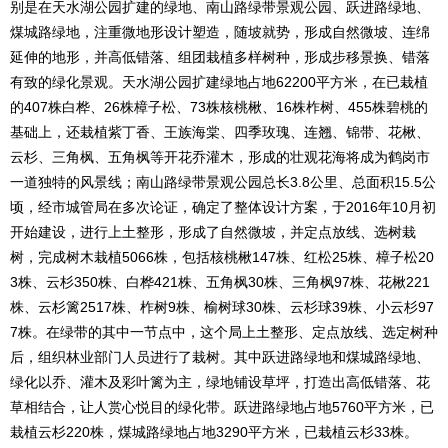
别是在天水湖公园扩建的绿地、南山路绿带景观公园、跃进路绿地、
煤城路绿地，注重微地形设计塑造，随坡就势，形成自然微坡、连绵
延伸的地形，并高低错落、组团栽植多样树种，形成步移景换、错落
有致的绿化景观。天水湖公园扩建绿地占地62200平方米，在已栽植
的407株白桦、26株樟子松、73株核桃楸、16株柞树、455株碧桃的
基础上，还栽植紫丁香、王族海棠、四季玫瑰、连翘、锦带、花楸、
云杉、三角枫、五角枫等开花乔灌木，形成的壮观花海将成为鹤岗市
一道独特的风景线；南山路绿带景观公园总长3.8公里、总面积15.5公
顷，经市城管局在多次论证，确定了整体设计方案，于2016年10月初
开始建设，进行上土整形，形成了自然微坡，并定点放线、选树栽
树，完成树木栽植5066株，包括核桃楸147株、红松25株、樟子松20
3株、云杉350株、白桦421株、五角枫30株、三角枫97株、花楸221
株、云杉篱2517株、柞树9株、榆树球30株、云杉球39株、小云杉97
7株。在绿带的其中一节点中，这个局上土整形、定点放线、选定树种
后，组织林业部门人员进行了栽树。其中跃进路绿地和煤城路绿地、
绿化以乔、灌木及彩叶篱为主，绿地铺设草坪，打造出高低错落、花
草相结合，让人赏心悦目的绿化带。跃进路绿地占地5760平方米，已
栽植云杉220株，煤城路绿地占地3290平方米，已栽植云杉33株。