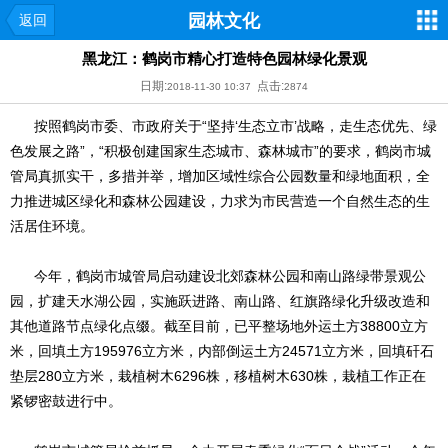
园林文化
返回
黑龙江：鹤岗市精心打造特色园林绿化景观
日期:
点击:
2018-11-30 10:37
2874
按照鹤岗市委、市政府关于“坚持‘生态立市’战略，走生态优先、绿
色发展之路”，“积极创建国家生态城市、森林城市”的要求，鹤岗市城
管局真抓实干，多措并举，增加区域性综合公园数量和绿地面积，全
力推进城区绿化和森林公园建设，力求为市民营造一个自然生态的生
活居住环境。
今年，鹤岗市城管局启动建设北郊森林公园和南山路绿带景观公
园，扩建天水湖公园，实施跃进路、南山路、红旗路绿化升级改造和
其他道路节点绿化点缀。截至目前，已平整场地外运土方38800立方
米，回填土方195976立方米，内部倒运土方24571立方米，回填矸石
垫层280立方米，栽植树木6296株，移植树木630株，栽植工作正在
紧锣密鼓进行中。