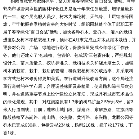
鹤岗市城管局抢前抓早，全力开展春季绿化“百日会战”活动。今年
鹤岗市城管局承担的园林绿化任务是近十年来任务最重、增绿量最多
的一年。这个局克服人员少、树木为冻坨树、天气冷、土层结冻等困
难，牢牢把握春季植树造林的大好时节，组织园林处全体干部职工开
展了春季绿化“百日会战”活动，加快各种乔木、亚乔木、灌木的栽植
进度以及树木移植栽植工作，预计在4月末完成亚乔木及灌木栽植，并
逐步对公园、广场、绿地进行彩化，保质保量完成今年绿化工作任
务。他们还建立了“包栽植、包管护、包成活”三包责任制，严把规划
设计关、苗木质量关、挖坑标准关、栽植技术关和浇水培土关，加强
树木的栽前、栽中、栽后的管理，确保栽植树木的成活率，并采取科
学方式把树木修剪得更加美观。在行道树升级改造方面，这个局还注
重行道树的科学布局，合理调整株距及栽植量，使道路和绿带层次分
明，并在道路重要节点上设计建设立体花坛，形成具有城市艺术品位
的绿化景观。其中，对红旗路原有1.7米的树岛扩至2.5米到3米，留3
米人行道副线。目前，麓林山城门段、煤建路、东解放路、红旗路等
路段移植至东岗路、南山路、公交路、黄河路、东兴路、龙腾公园等
乔木已完成630株，包括云杉234株，杨树218株，樟子松177株，丁
香1株。