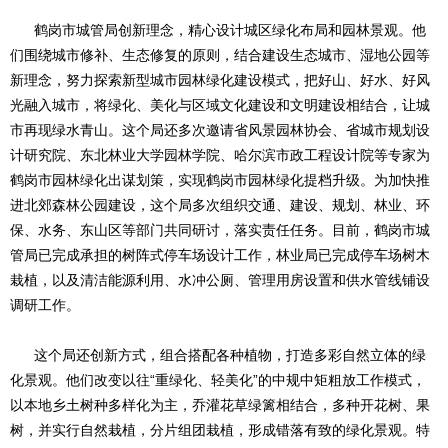
鹤岗市城管局创新理念，精心设计城区绿化布局和园林景观。他
们围绕城市修补、生态修复的原则，结合建设生态城市、湿地公园等
新理念，努力探索新型城市园林绿化建设模式，把好山、好水、好风
光融入城市，将绿化、美化与区域文化建设和文明建设相结合，让城
市再现绿水青山。这个局还多次邀请省风景园林协会、省城市规划设
计研究院、东北林业大学园林学院、哈尔滨市政工程设计院等专家为
鹤岗市园林绿化出谋划策，实现鹤岗市园林绿化提档升级。为加快推
进北郊森林公园建设，这个局多次组织交通、建设、规划、林业、环
保、水务、东山区等部门共同研讨，落实责任任务。目前，鹤岗市城
管局已完成承担的树阵式停车场设计工作，林业局已完成停车场树木
栽植，以及清洁能源利用、水冲公厕、管理用房设置和供水管线铺设
调研工作。
这个局还创新方式，组合搭配各种植物，打造多彩自然立体的绿
化景观。他们改变以往“重绿化、轻美化”的中规中矩粗放工作模式，
以本地乡土树种多样化为主，乔灌花草绿篱相结合，多种开花树、果
树，并实行自然栽植，分片组团栽植，形成错落有致的绿化景观。特