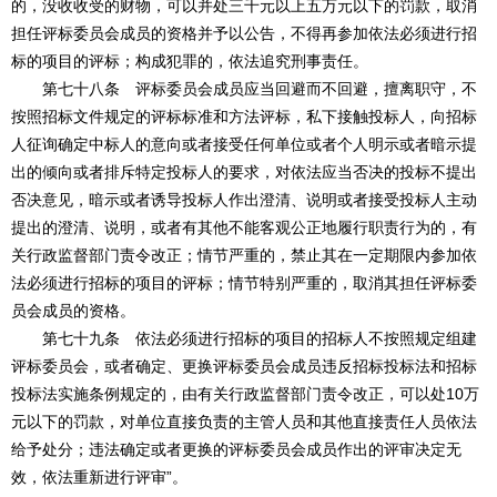
的，没收收受的财物，可以并处三千元以上五万元以下的罚款，取消
担任评标委员会成员的资格并予以公告，不得再参加依法必须进行招
标的项目的评标；构成犯罪的，依法追究刑事责任。
第七十八条 评标委员会成员应当回避而不回避，擅离职守，不
按照招标文件规定的评标标准和方法评标，私下接触投标人，向招标
人征询确定中标人的意向或者接受任何单位或者个人明示或者暗示提
出的倾向或者排斥特定投标人的要求，对依法应当否决的投标不提出
否决意见，暗示或者诱导投标人作出澄清、说明或者接受投标人主动
提出的澄清、说明，或者有其他不能客观公正地履行职责行为的，有
关行政监督部门责令改正；情节严重的，禁止其在一定期限内参加依
法必须进行招标的项目的评标；情节特别严重的，取消其担任评标委
员会成员的资格。
第七十九条 依法必须进行招标的项目的招标人不按照规定组建
评标委员会，或者确定、更换评标委员会成员违反招标投标法和招标
投标法实施条例规定的，由有关行政监督部门责令改正，可以处10万
元以下的罚款，对单位直接负责的主管人员和其他直接责任人员依法
给予处分；违法确定或者更换的评标委员会成员作出的评审决定无
效，依法重新进行评审”。