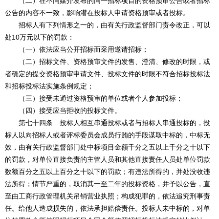
（二）在不同媒介发布的同一招标项目的资格预审公告或者招标
公告的内容不一致，影响潜在投标人申请资格预审或者投标。
招标人有下列情形之一的，由有关行政监督部门责令改正，可以
处10万元以下的罚款：
（一）依法应当公开招标而采用邀请招标；
（二）招标文件、资格预审文件的发售、澄清、修改的时限，或
者确定的提交资格预审申请文件、投标文件的时限不符合招标投标法
和招标投标法实施条例规定；
（三）接受未通过资格预审的单位或者个人参加投标；
（四）接受应当拒收的投标文件。
第七十四条 投标人相互串通投标或者与招标人串通投标的，投
标人以向招标人或者评标委员会成员行贿的手段谋取中标的，中标无
效，由有关行政监督部门处中标项目金额千分之五以上千分之十以下
的罚款，对单位直接负责的主管人员和其他直接责任人员处单位罚款
数额百分之五以上百分之十以下的罚款；有违法所得的，并处没收违
法所得；情节严重的，取消其一至二年的投标资格，并予以公告，直
至由工商行政管理机关吊销营业执照；构成犯罪的，依法追究刑事责
任。给他人造成损失的，依法承担赔偿责任。投标人未中标的，对单