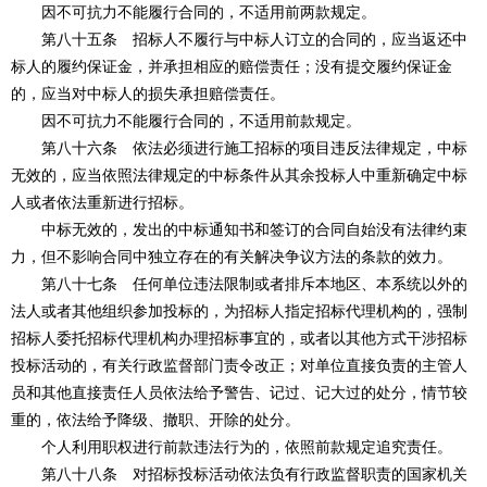
因不可抗力不能履行合同的，不适用前两款规定。
第八十五条 招标人不履行与中标人订立的合同的，应当返还中
标人的履约保证金，并承担相应的赔偿责任；没有提交履约保证金
的，应当对中标人的损失承担赔偿责任。
因不可抗力不能履行合同的，不适用前款规定。
第八十六条 依法必须进行施工招标的项目违反法律规定，中标
无效的，应当依照法律规定的中标条件从其余投标人中重新确定中标
人或者依法重新进行招标。
中标无效的，发出的中标通知书和签订的合同自始没有法律约束
力，但不影响合同中独立存在的有关解决争议方法的条款的效力。
第八十七条 任何单位违法限制或者排斥本地区、本系统以外的
法人或者其他组织参加投标的，为招标人指定招标代理机构的，强制
招标人委托招标代理机构办理招标事宜的，或者以其他方式干涉招标
投标活动的，有关行政监督部门责令改正；对单位直接负责的主管人
员和其他直接责任人员依法给予警告、记过、记大过的处分，情节较
重的，依法给予降级、撤职、开除的处分。
个人利用职权进行前款违法行为的，依照前款规定追究责任。
第八十八条 对招标投标活动依法负有行政监督职责的国家机关