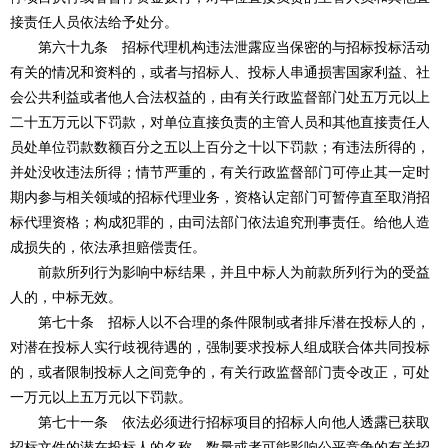
接责任人员依法给予处分。
第六十九条 招标代理机构违法泄露应当保密的与招标投标活动
有关的情况和资料的，或者与招标人、投标人串通损害国家利益、社
会公共利益或者他人合法权益的，由有关行政监督部门处五万元以上
二十五万元以下罚款，对单位直接负责的主管人员和其他直接责任人
员处单位罚款数额百分之五以上百分之十以下罚款；有违法所得的，
并处没收违法所得；情节严重的，有关行政监督部门可停止其一定时
期内参与相关领域的招标代理业务，资格认定部门可暂停直至取消招
标代理资格；构成犯罪的，由司法部门依法追究刑事责任。给他人造
成损失的，依法承担赔偿责任。
前款所列行为影响中标结果，并且中标人为前款所列行为的受益
人的，中标无效。
第七十条 招标人以不合理的条件限制或者排斥潜在投标人的，
对潜在投标人实行歧视待遇的，强制要求投标人组成联合体共同投标
的，或者限制投标人之间竞争的，有关行政监督部门责令改正，可处
一万元以上五万元以下罚款。
第七十一条 依法必须进行招标项目的招标人向他人透露已获取
招标文件的潜在投标人的名称、数量或者可能影响公平竞争的有关招