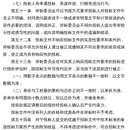
（七）投标人有串通投标、弄虚作假、行贿等违法行为。
第五十一条 评标委员会可以书面方式要求投标人对投标文件中
含义不明确、对同类问题表述不一致或者有明显文字和计算错误的内
容作必要的澄清、说明或补正。评标委员会不得向投标人提出带有暗
示性或诱导性的问题，或向其明确投标文件中的遗漏和错误。
第五十二条 投标文件不响应招标文件的实质性要求和条件的，
评标委员会不得允许投标人通过修正或撤销其不符合要求的差异或保
留，使之成为具有响应性的投标。
第五十三条 评标委员会在对实质上响应招标文件要求的投标进
行报价评估时，除招标文件另有约定外，应当按下述原则进行修正：
（一）用数字表示的数额与用文字表示的数额不一致时，以文字
数额为准；
（二）单价与工程量的乘积与总价之间不一致时，以单价为准。
若单价有明显的小数点错位，应以总价为准，并修改单价。
按前款规定调整后的报价经投标人确认后产生约束力。
投标文件中没有列入的价格和优惠条件在评标时不予考虑。
第五十四条 对于投标人提交的优越于招标文件中技术标准的备
选投标方案所产生的附加收益，不得考虑进评标价中。符合招标文件