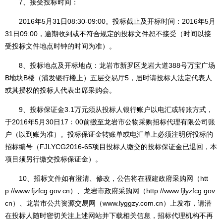
7、接受投标时间：
2016年5月31日08:30-09:00。投标截止及开标时间：2016年5月
31日09:00，逾期收到或不符合规定的投标文件恕不接受（时间以接
受投标文件地点时钟的时间为准）。
8、投标地点及开标地点：龙岩市新罗区龙岩大道388号万宝广场
B地块B楼（浦发银行楼上）五层交易厅5，届时请投标人法定代表人
或其授权的投标人代表出席采购会。
9、投标保证金3.1万元须从投标人银行账户以电汇或转账方式，
于2016年5月30日17﹕00前缴至龙岩市公物采购招标代理有限公司账
户（以到账为准）。投标保证金转账单或电汇单上必须注明所投标的
招标编号（FJLYCG2016-65项目投标人缴交的投标保证金已退回，本
项目须另行缴交投标保证金）。
10、招标文件如有澄清、修改，公告将在福建政府采购网（
htt
p://www.fjzfcg.gov.cn
）、龙岩市政府采购网（
http://www.fjlyzfcg.gov.
cn
）、龙岩市公共资源交易网（
www.lyggzy.com.cn
）上发布，请潜
在投标人随时密切关注上述网站并下载相关信息，招标代理机构不再