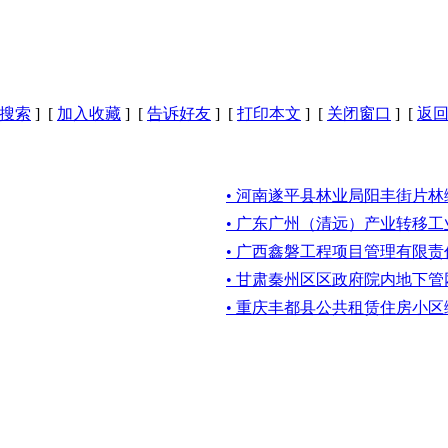
搜索
] [
加入收藏
] [
告诉好友
] [
打印本文
] [
关闭窗口
] [
返
• 河南遂平县林业局阳丰街片
• 广东广州（清远）产业转移
• 广西鑫磐工程项目管理有限
• 甘肃秦州区区政府院内地下
• 重庆丰都县公共租赁住房小区绿