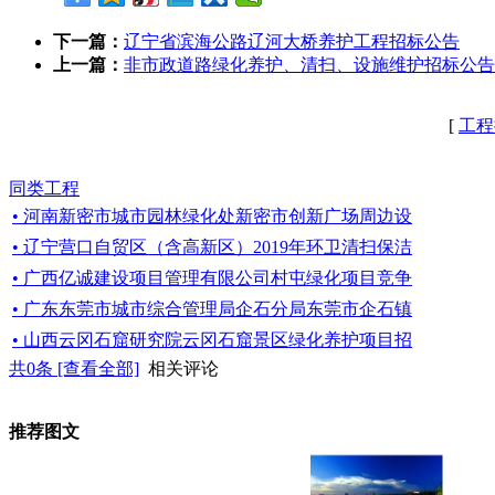
下一篇：
辽宁省滨海公路辽河大桥养护工程招标公告
上一篇：
非市政道路绿化养护、清扫、设施维护招标公告
[
工程
同类工程
• 河南新密市城市园林绿化处新密市创新广场周边设
• 辽宁营口自贸区（含高新区）2019年环卫清扫保洁
• 广西亿诚建设项目管理有限公司村屯绿化项目竞争
• 广东东莞市城市综合管理局企石分局东莞市企石镇
• 山西云冈石窟研究院云冈石窟景区绿化养护项目招
共
0
条 [查看全部]
相关评论
推荐图文