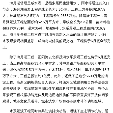
海月湖曾经是咸水湖，是很多居民生活用水 、雨水等通道的入口
节点，海月湖清淤工程岸线全长为3.3公里。工程土方开挖约167万
方，护坡砌石约2.5万方，工程造价约2658万元。除清淤工程外，海
月湖景观工程总面积约52.5万平方米，岸线全长为3.3公里，苗木种植
包括乔木78种、灌木35种、地被6种，水系景观工程造价约7316万
元。海月湖景观工程不仅可以增强高新区水系的防洪排涝能力，还让
水系跟景观相得益彰，成为岛城优美的观光地。工程将于6月底全部完
工。
除了海月湖工程，正阳路以北祥茂河水系景观工程也将于6月底完
工，该工程占地面积33.4万平方米，其中道路广场面积5.86万平方
米，绿化面积25.5万平方米，乔木77种，灌木26种，草坪面积约18.7
万平方米，工程总投资约1亿元。此外，还做了总造价5600万元的清
淤工程。高新区的相关负责人表示，祥茂河区域强调用自然手法去营
造景观环境，实现景观与周边住宅和高科技产业用地的协调，整个水
系景观工程根据功能定位及周边用地性质的不同设置滨河开放休闲景
观带、城市文化景观带、城市滨水广场和都市滨水带等功能区域。
水系景观工程同时兼具防洪排涝功能，增强了生态调节机能。通