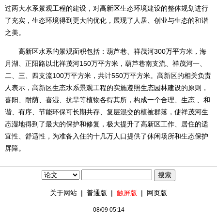
过两大水系景观工程的建设，对高新区生态环境建设的整体规划进行
了充实，生态环境得到更大的优化，展现了人居、创业与生态的和谐
之美。
高新区水系的景观面积包括：葫芦巷、祥茂河300万平方米，海
月湖、正阳路以北祥茂河150万平方米，葫芦巷南支流、祥茂河一、
二、三、四支流100万平方米，共计550万平方米。高新区的相关负责
人表示，高新区生态水系景观工程的实施遵照生态园林建设的原则，
喜阳、耐荫、喜湿、抗旱等植物各得其所，构成一个合理、生态 、和
谐、有序、节能环保可长期共存、复层混交的植被群落，使祥茂河生
态湿地得到了最大的保护和修复，极大提升了高新区工作、居住的适
宜性、舒适性，为准备入住的十几万人口提供了休闲场所和生态保护
屏障。
关于网站
|
普通版
|
触屏版
|
网页版
08/09 05:14