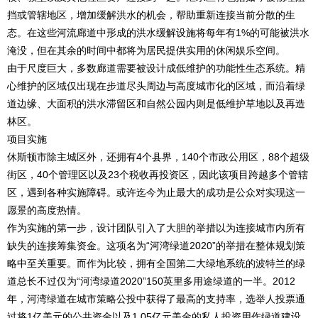
挡或管辖地区，增加缓解洪水的机会，帮助重新连接当前分散的生
态。在这些河流廊道中形成的洪水缓解设施将每年有1%的可能被洪水
淹没，但在其余的时间中都将为居民提供实用的休闲娱乐空间。
由于尺度巨大，多数廊道需要被设计成低维护的功能性生态系统。精
心维护的区域仅出现在步道尽头周边与高度城市化的区域，而沿着绿
道边缘、大面积的洪水滞留区和自然公园内则是低维护草地以及再造
林区。
项目实施
休斯顿市除主城区外，还拥有4个县界，140个市政公用区，88个超级
街区，40个管理区以及23个税收再投资区，因此该项目跨越多个管辖
区，遇到各种实施障碍。或许迄今为止最大的成功是公众对实现这一
愿景的高度热情。
作为实施的第一步，设计团队引入了大胆的举措以为连接城市内所有
缺失的连接筹集资金。这项名为“河湾绿道2020”的举措在整体规划策
略中至关重要。而作为比较，拥有全国第二大绿地系统的波特兰的绿
道总长不过仅为“河湾绿道2020”150英里多用途绿道的一半。2012
年，河湾绿道在城市策略公投中获得了最高的支持率，选举人投票通
过将1亿美元的公共资金以及1.05亿元美金的私人投资用作绿道建设。