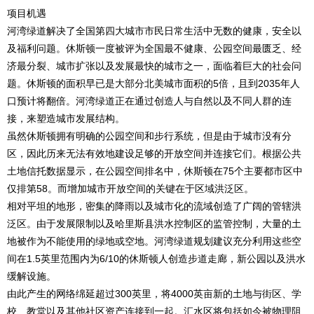
项目机遇
河湾绿道解决了全国第四大城市市民日常生活中无数的健康，安全以
及福利问题。休斯顿一度被评为全国最不健康、公园空间最匮乏、经
济最分裂、城市扩张以及发展最快的城市之一，面临着巨大的社会问
题。休斯顿的面积早已是大部分北美城市面积的5倍，且到2035年人
口预计将翻倍。河湾绿道正在通过创造人与自然以及不同人群的连
接，来塑造城市发展结构。
虽然休斯顿拥有明确的公园空间和步行系统，但是由于城市没有分
区，因此历来无法有效地建设足够的开放空间并连接它们。根据公共
土地信托数据显示，在公园空间排名中，休斯顿在75个主要都市区中
仅排第58。而增加城市开放空间的关键在于区域洪泛区。
相对平坦的地形，密集的降雨以及城市化的流域创造了广阔的管辖洪
泛区。由于发展限制以及哈里斯县洪水控制区的监管控制，大量的土
地被作为不能使用的绿地或空地。河湾绿道规划建议充分利用这些空
间在1.5英里范围内为6/10的休斯顿人创造步道走廊，新公园以及洪水
缓解设施。
由此产生的网络绵延超过300英里，将4000英亩新的土地与街区、学
校、教堂以及其他社区资产连接到一起。汇水区将包括如今被物理阻