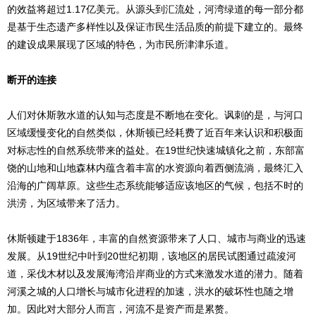
的效益将超过1.17亿美元。从源头到汇流处，河湾绿道的每一部分都
是基于生态遗产多样性以及保证市民生活品质的前提下建立的。最终
的建设成果展现了区域的特色，为市民所津津乐道。
断开的连接
人们对休斯敦水道的认知与态度是不断地在变化。讽刺的是，与河口
区域缓慢变化的自然类似，休斯顿已经耗费了近百年来认识和积极面
对标志性的自然系统带来的益处。在19世纪快速城镇化之前，东部富
饶的山地和山地森林内蕴含着丰富的水资源向着西侧流淌，最终汇入
沿海的广阔草原。这些生态系统能够适应该地区的气候，包括不时的
洪涝，为区域带来了活力。
休斯顿建于1836年，丰富的自然资源带来了人口、城市与商业的迅速
发展。从19世纪中叶到20世纪初期，该地区的居民试图通过疏浚河
道，采伐木材以及发展海湾沿岸商业的方式来激发水道的潜力。随着
河溪之城的人口增长与城市化进程的加速，洪水的破坏性也随之增
加。因此对大部分人而言，河流不是资产而是累赘。