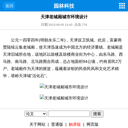
园林科技
返回
天津老城厢城市环境设计
日期:
点击:
2015-06-05 14:40
776
公元一四零四年(明朝永乐二年)，天津设卫筑城。此后，富豪商
贾陆续云集老城厢，使天津迅速成为中国北方的经济重镇。老城厢是
天津旧城所在地，该地区以鼓楼及鼓楼商业街为中心，由东马路、西
马路、南马路、北马路围合而成，总占地面积94公顷，约有居民2万
户。老城厢作为天津的摇篮，蕴藏着浓郁的民俗民风和文化艺术精
华，堪称天津城“活化石”。
关于网站
|
普通版
|
触屏版
|
网页版