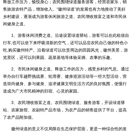
释放工作压力，愉悦身心；农民围绕绿道服务游客，经营农家乐，销
售旅游农特产品，增加收入。“徽州绿道”的发展也有力地推动了美好
乡村建设，逐渐成为游客休闲旅游之道、农民增收致富之道和市民休
闲健身之道。
1、游客休闲消费之道。沿途设置绿道驿站，游客可以在此租借自
行车,也可以坐下来呼吸清新的空气，还可以品尝农民自己做的特色小
吃,购买徽州特产。沿着绿道可以欣赏周边的田园风光，徽州美景，游
览景区，还可以到果园、蔬菜基地等体验采摘、农事的乐趣。
2、市民休闲健身之道。释放工作的压力，感受乡村的气息。通过
举办自行车越野挑战赛、轮滑赛、健身巡游活动等一些大型活动，营
造崇尚健身、参与健身、追求健康文明生活方式的良好氛围，使慢行
道成为广大市民精神的归宿、心灵的家园。
3、农民增收致富之道。农民围绕绿道、服务游客，开设绿道驿
站、农家旅馆、农副特产品市场，为农产品的销售提供了平台，提高
了农产品附加值。
徽州绿道的意义不仅局限在生态保护层面，更是一种综合性的发