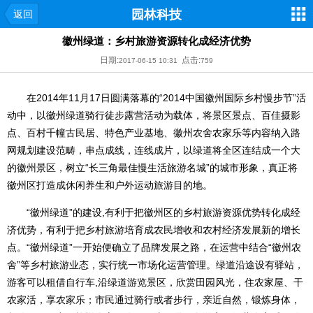
园林科技
返回
徽州绿道：乡村旅游资源转化成经济优势
日期:
点击:
2017-06-15 10:31
759
在2014年11月17日圆满落幕的“2014中国徽州国际乡村慢步节”活
动中，以徽州绿道骑行徒步露营活动为载体，将景区景点、百佳摄影
点、百村千幢古民居、特色产业基地、徽州农舍农家乐等内容纳入路
网规划建设范畴，串点成线，连线成片，以绿道将全区连结成一个大
的徽州景区，树立“长三角最佳慢生活旅游名城”的城市形象，真正将
徽州区打造成休闲养生和户外运动旅游目的地。
“徽州绿道”的建设,有利于把徽州区的乡村旅游资源优势转化成经
济优势，有利于把乡村旅游培育成农民增收和农村经济发展新的增长
点。“徽州绿道”一开始便确立了品牌发展之路，在运营中结合“徽州农
舍”等乡村旅游业态，实行统一市场化运营管理。绿道沿途设有驿站，
游客可以租借自行车,沿绿道游览景区，欣赏田园风光，住农家屋、干
农家活，享农家乐；市民通过骑行或者步行，亲近自然，锻炼身体，