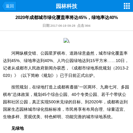
园林科技
返回
2020年成都城市绿化覆盖率将达45%，绿地率达40%
日期:
点击:
2017-06-19 09:28
994
河网纵横交错、公园星罗棋布、道路绿意盎然，城市绿化覆盖率
达到45%、绿地率达到40%、人均公园绿地达到15平方米……10日，
记者从成都市人民政府新闻办获悉，《成都市绿地系统规划（2013-2
020）》（以下简称《规划》）已于日前正式出炉。
按照规划，在绿地打造上成都将遵循“一区两环、九廊七河、多园
棋布”总体政策，规划45个综合公园、40个专类公园、若干个带状公
园和社区公园，真正实现500米见绿的目标。到2020年，成都将达到
国家生态园林城市绿化指标标准，市民将享有布局合理、绿量适宜、
生物多样、景观优美、特色鲜明、功能完善的城市绿地系统。
见绿地