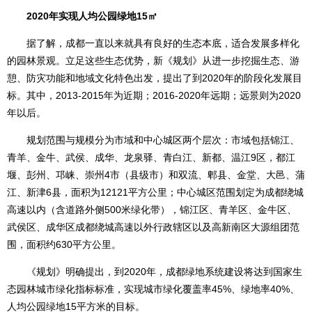
2020年实现人均公园绿地15㎡
据了解，成都一直以来就具有良好的生态本底，适合发展多样化
的园林景观。立足这些生态优势，新《规划》从进一步挖掘生态、游
憩、防灾功能和地域文化特色出发，提出了到2020年的阶段化发展目
标。其中，2013-2015年为近期；2016-2020年远期；远景则为2020
年以后。
规划范围与规模分为市域和中心城区两个层次：市域包括锦江、
青羊、金牛、武侯、成华、龙泉驿、青白江、新都、温江9区，都江
堰、彭州、邛崃、崇州4市（县级市）和双流、郫县、金堂、大邑、蒲
江、新津6县，面积为12121平方公里；中心城区范围划定为成都绕城
高速以内（含道路外侧500米绿化带），锦江区、青羊区、金牛区、
武侯区、成华区成都绕城高速以外行政辖区以及高新南区大源组团范
围，面积约630平方公里。
《规划》明确提出，到2020年，成都绿地系统建设将达到国家生
态园林城市绿化指标标准，实现城市绿化覆盖率45%、绿地率40%、
人均公园绿地15平方米的目标。